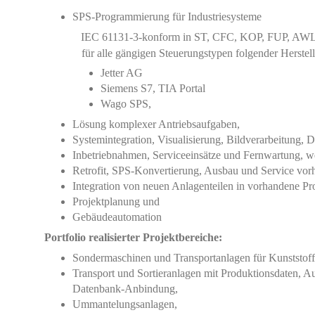
SPS-Programmierung für Industriesysteme
IEC 61131-3-konform in ST, CFC, KOP, FUP, AW
für alle gängigen Steuerungstypen folgender Herstell
Jetter AG
Siemens S7, TIA Portal
Wago SPS,
Lösung komplexer Antriebsaufgaben,
Systemintegration, Visualisierung, Bildverarbeitung,
Inbetriebnahmen, Serviceeinsätze und Fernwartung, we
Retrofit, SPS-Konvertierung, Ausbau und Service vor
Integration von neuen Anlagenteilen in vorhandene Pro
Projektplanung und
Gebäudeautomation
Portfolio realisierter Projektbereiche:
Sondermaschinen und Transportanlagen für Kunststoff
Transport und Sortieranlagen mit Produktionsdaten, 
Datenbank-Anbindung,
Ummantelungsanlagen,