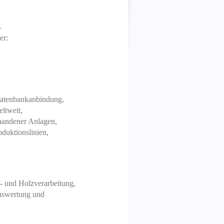
L
er:
 Datenbankanbindung,
ltweit,
handener Anlagen,
duktionslinien,
- und Holzverarbeitung,
Auswertung und